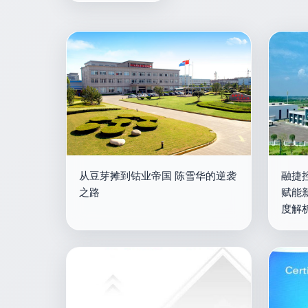
从豆芽摊到钴业帝国 陈雪华的逆袭
融捷
之路
赋能
度解