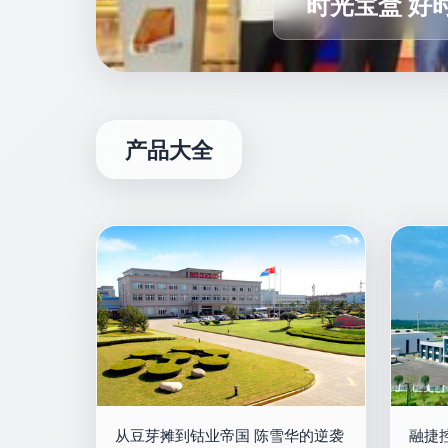
时光宝盒 好
产品大全
从豆芽摊到钴业帝国 陈雪华的逆袭
融捷